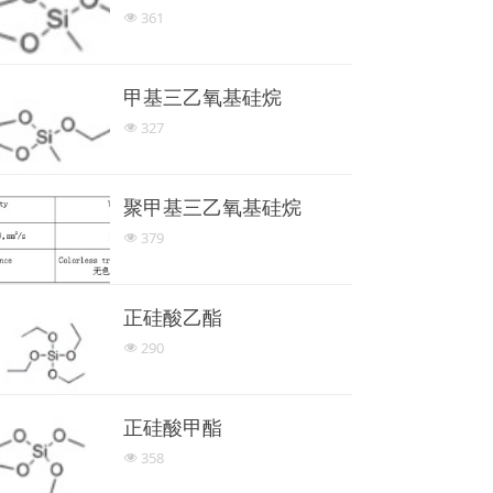
361
넶
甲基三乙氧基硅烷
327
넶
聚甲基三乙氧基硅烷
379
넶
正硅酸乙酯
290
넶
正硅酸甲酯
358
넶