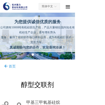
简体中文
끀
ꀅ
为您提供诚信优质的服务
公司拥有10000吨有机硅烷生产线，产品大量销往国内知名有
机硅生产企业，逐年增长势头
넳
넲
显著，赢得了很好的市场口碑和信用，成为有机硅行业的一
支生力军。
真诚期盼与您的合作，欢迎垂询洽谈！
首页
녔
醇型交联剂
甲基三甲氧基硅烷