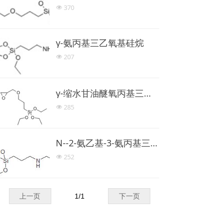
370
넶
γ-氨丙基三乙氧基硅烷
207
넶
γ-缩水甘油醚氧丙基三乙氧基硅烷
285
넶
N--2-氨乙基-3-氨丙基三甲氧基硅烷
252
넶
上一页
1
/
1
下一页